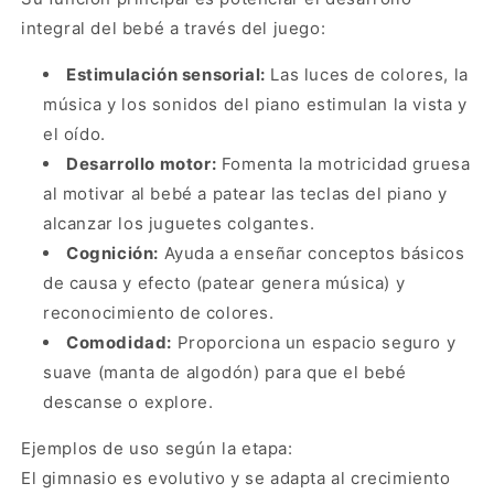
S
A
integral del bebé a través del juego:
I
S
O
I
Estimulación sensorial:
Las luces de colores, la
F
O
I
F
música y los sonidos del piano estimulan la vista y
G
I
el oído.
U
G
Desarrollo motor:
Fomenta la motricidad gruesa
R
U
A
R
al motivar al bebé a patear las teclas del piano y
S
A
alcanzar los juguetes colgantes.
(
S
Cognición:
Ayuda a enseñar conceptos básicos
0
(
de causa y efecto (patear genera música) y
M
0
+
M
reconocimiento de colores.
)
+
Comodidad:
Proporciona un espacio seguro y
)
suave (manta de algodón) para que el bebé
descanse o explore.
Ejemplos de uso según la etapa:
El gimnasio es evolutivo y se adapta al crecimiento