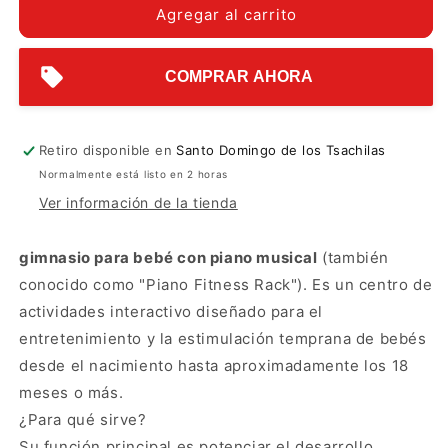
s
s
o
d
u
e
Agregar al carrito
i
i
i
p
p
d
a
b
b
o
o
c
i
n
l
d
l
l
n
n
s
i
t
e
e
i
i
p
a
b
b
r
o
a
COMPRAR AHORA
l
l
n
d
c
r
e
e
i
a
b
c
l
n
a
e
Retiro disponible en
Santo Domingo de los Tsachilas
t
n
Normalmente está listo en 2 horas
i
t
d
i
Ver información de la tienda
a
d
d
a
gimnasio para bebé con piano musical
(también
p
d
conocido como "Piano Fitness Rack"). Es un centro de
a
p
r
a
actividades interactivo diseñado para el
a
r
entretenimiento y la estimulación temprana de bebés
G
a
desde el nacimiento hasta aproximadamente los 18
I
G
M
I
meses o más.
N
M
¿Para qué sirve?
A
N
Su función principal es potenciar el desarrollo