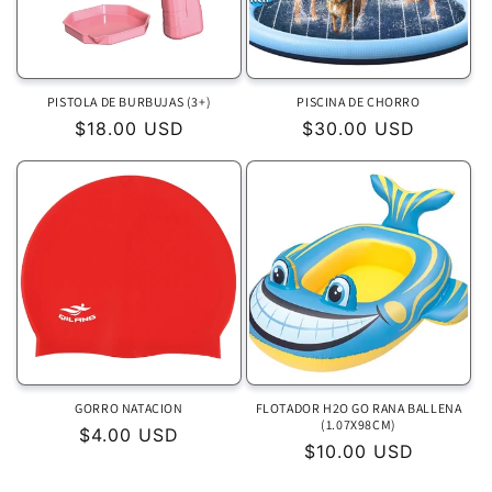
a
a
b
b
i
i
t
t
PISTOLA DE BURBUJAS (3+)
PISCINA DE CHORRO
u
u
P
$18.00 USD
P
$30.00 USD
a
a
r
r
l
l
e
e
c
c
i
i
o
o
h
h
a
a
b
b
i
i
t
t
GORRO NATACION
FLOTADOR H2O GO RANA BALLENA
u
u
(1.07X98CM)
P
$4.00 USD
a
a
P
$10.00 USD
r
l
l
r
e