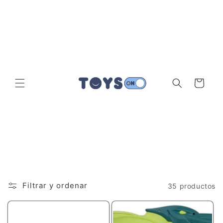
mente
al
conteni
do
C
a
r
ri
t
o
Filtrar y ordenar
35 productos