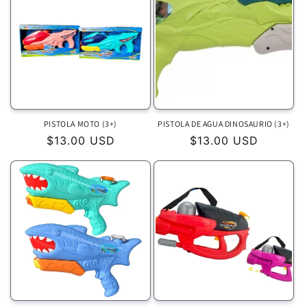
PISTOLA MOTO (3+)
PISTOLA DE AGUA DINOSAURIO (3+)
P
$13.00 USD
P
$13.00 USD
r
r
e
e
c
c
i
i
o
o
h
h
a
a
b
b
i
i
t
t