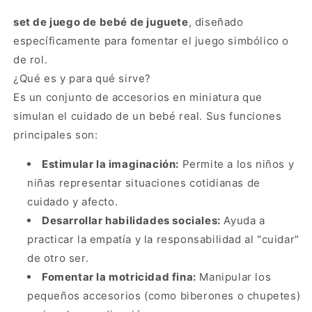
d
d
d
a
a
a
set de juego de bebé de juguete
, diseñado
p
d
l
l
específicamente para fomentar el juego simbólico o
a
p
r
a
de rol.
a
r
¿Qué es y para qué sirve?
M
a
Es un conjunto de accesorios en miniatura que
U
M
Ñ
U
simulan el cuidado de un bebé real. Sus funciones
E
Ñ
principales son:
C
E
A
C
Estimular la imaginación:
Permite a los niños y
K
A
niñas representar situaciones cotidianas de
I
K
cuidado y afecto.
T
I
C
T
Desarrollar habilidades sociales:
Ayuda a
U
C
practicar la empatía y la responsabilidad al "cuidar"
N
U
de otro ser.
A
N
S
A
Fomentar la motricidad fina:
Manipular los
I
S
pequeños accesorios (como biberones o chupetes)
L
I