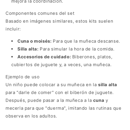
mejora la coordinación.
L
L
A
L
Componentes comunes del set
D
A
Basado en imágenes similares, estos kits suelen
E
D
C
E
incluir:
O
C
M
O
Cuna o moisés:
Para que la muñeca descanse.
E
M
Silla alta:
Para simular la hora de la comida.
R
E
Accesorios de cuidado:
Biberones, platos,
(
R
3
(
cubiertos de juguete y, a veces, una muñeca.
+
3
)
+
Ejemplo de uso
)
Un niño puede colocar a su muñeca en la
silla alta
para "darle de comer" con el biberón de juguete.
Después, puede pasar a la muñeca a la
cuna
y
mecerla para que "duerma", imitando las rutinas que
observa en los adultos.